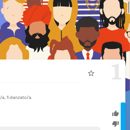
1
/a, fidanzato/a.