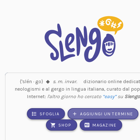
⟨'slén · go⟩
◆
s. m. invar.
dizionario online dedicat
neologismi e al gergo in lingua italiana, curato dal pop
Internet:
l'altro giorno ho cercato
“easy”
su
Sleng
SFOGLIA
AGGIUNGI UN TERMINE
SHOP
MAGAZINE