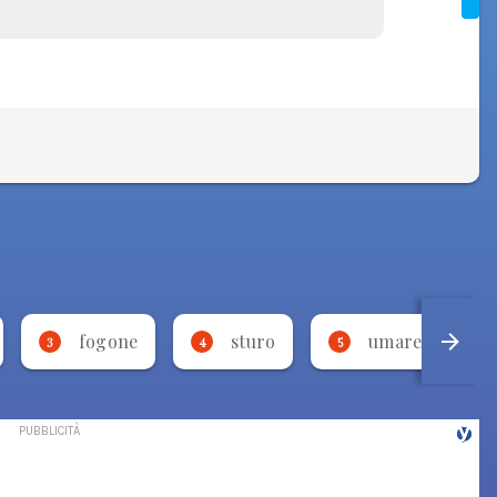
fogone
sturo
umarell
3
4
5