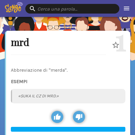
Cerca una parola…
1
mrd
Abbreviazione di "merda".
ESEMPI
«SUKA IL CZ DI MRD.»