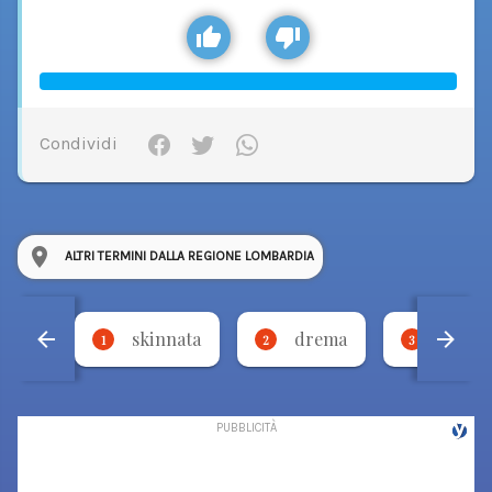
Condividi
ALTRI TERMINI DALLA REGIONE LOMBARDIA
skinnata
drema
torci
1
2
3