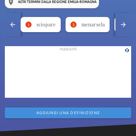
ALTRI TERMINI DALLA REGIONE EMILIA-ROMAGNA
sciopare
menarsela
fo
1
2
3
AGGIUNGI UNA DEFINIZIONE