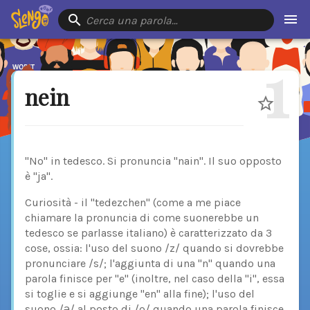
Cerca una parola…
1
nein
"No" in tedesco. Si pronuncia "nain". Il suo opposto
è "ja".
Curiosità - il "tedezchen" (come a me piace
chiamare la pronuncia di come suonerebbe un
tedesco se parlasse italiano) è caratterizzato da 3
cose, ossia: l'uso del suono /z/ quando si dovrebbe
pronunciare /s/; l'aggiunta di una "n" quando una
parola finisce per "e" (inoltre, nel caso della "i", essa
si toglie e si aggiunge "en" alla fine); l'uso del
suono /ə/ al posto di /o/ quando una parola finisce