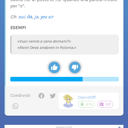
per "o".
Cfr.
oui
,
да
,
ja
,
yes sir
ESEMPI
«Vuoi venire a cena domani?»
«Nein! Devə andaren in Polonia.»
Condividi
DavidRff
6.7k
227