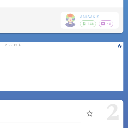
ANISAKIS
1.6k
46
2