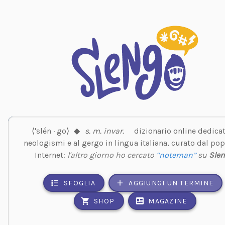
⟨'slén · go⟩
◆
s. m. invar.
dizionario online dedicat
neologismi e al gergo in lingua italiana, curato dal pop
Internet:
l'altro giorno ho cercato
“noteman”
su
Sle
SFOGLIA
AGGIUNGI UN TERMINE
SHOP
MAGAZINE