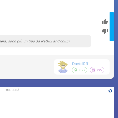
.
ra, sono più un tipo da Netflix and chill.»
DavidRff
6.7k
227