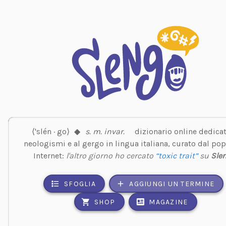
⟨'slén · go⟩
◆
s. m. invar.
dizionario online dedicat
neologismi e al gergo in lingua italiana, curato dal pop
Internet:
l'altro giorno ho cercato
“toxic trait”
su
Sle
SFOGLIA
AGGIUNGI UN TERMINE
SHOP
MAGAZINE