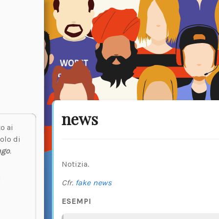
news
o ai
olo di
ngo
.
Notizia.
Cfr.
fake news
ESEMPI