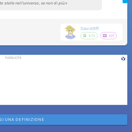
 stelle nell'universo, se non di più.»
DavidRff
6.7k
227
GI UNA DEFINIZIONE