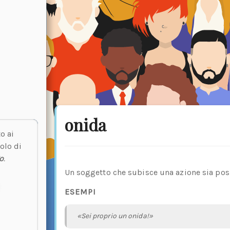
onida
o ai
olo di
o
.
Un soggetto che subisce una azione sia posi
ESEMPI
«Sei proprio un onida!»