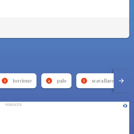
torcione
palo
scavallare
3
4
5
6