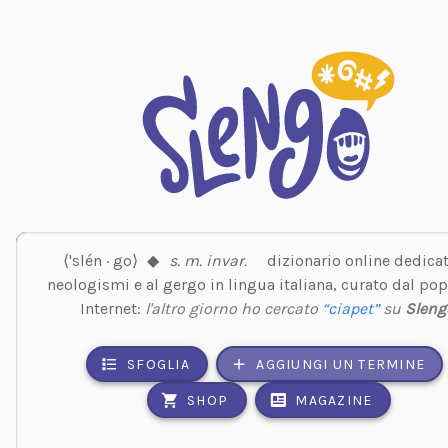
⟨'slén · go⟩
◆
s. m. invar.
dizionario online dedicat
neologismi e al gergo in lingua italiana, curato dal pop
Internet:
l'altro giorno ho cercato
“ciapet”
su
Sleng
SFOGLIA
AGGIUNGI UN TERMINE
SHOP
MAGAZINE