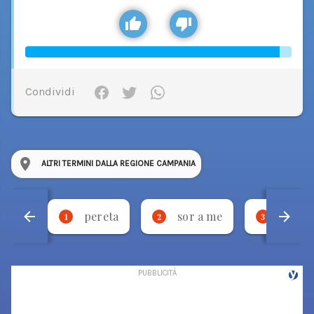
Condividi
ALTRI TERMINI DALLA REGIONE CAMPANIA
pereta
sor a me
stevm
1
2
3