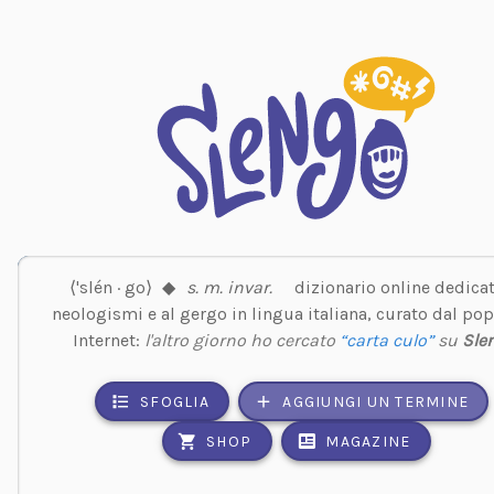
⟨'slén · go⟩
◆
s. m. invar.
dizionario online dedicat
neologismi e al gergo in lingua italiana, curato dal pop
Internet:
l'altro giorno ho cercato
“carta culo”
su
Sle
SFOGLIA
AGGIUNGI UN TERMINE
SHOP
MAGAZINE