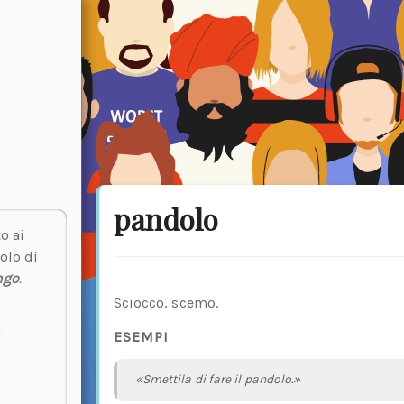
pandolo
o ai
olo di
ngo
.
Sciocco, scemo.
ESEMPI
«Smettila di fare il pandolo.»