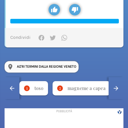
Condividi
ALTRI TERMINI DALLA REGIONE VENETO
toso
magneme a capea
1
2
3