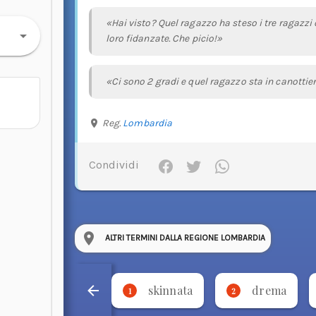
«Hai visto? Quel ragazzo ha steso i tre ragazzi 
loro fidanzate. Che picio!»
«Ci sono 2 gradi e quel ragazzo sta in canottier
Reg.
Lombardia
Condividi
ALTRI TERMINI DALLA REGIONE LOMBARDIA
skinnata
drema
1
2