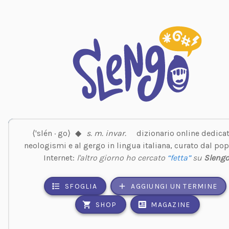
⟨'slén · go⟩
◆
s. m. invar.
dizionario online dedicat
neologismi e al gergo in lingua italiana, curato dal pop
Internet:
l'altro giorno ho cercato
“fetta”
su
Sleng
SFOGLIA
AGGIUNGI UN TERMINE
SHOP
MAGAZINE