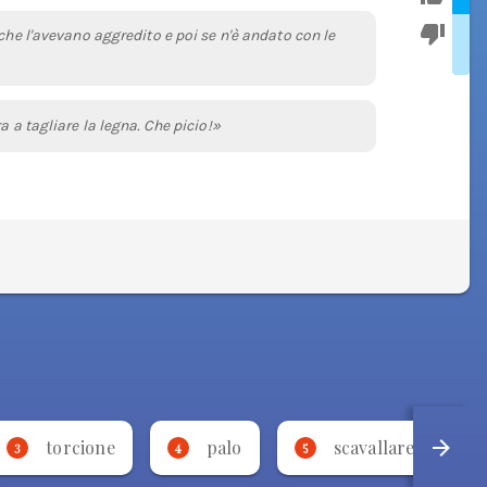
che l'avevano aggredito e poi se n'è andato con le
a a tagliare la legna. Che picio!»
torcione
palo
scavallare
3
4
5
6