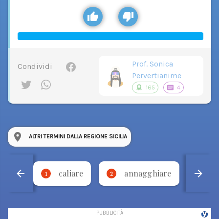
Prof. Sonica
Condividi
Pervertianime
165
4
ALTRI TERMINI DALLA REGIONE SICILIA
caliare
annagghiare
'
1
2
3