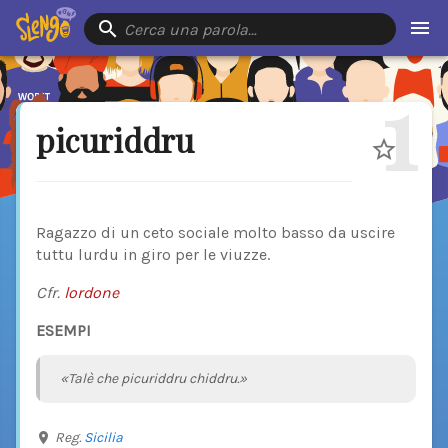
Cerca una parola…
1
picuriddru
Ragazzo di un ceto sociale molto basso da uscire
tuttu lurdu in giro per le viuzze.
Cfr.
lordone
ESEMPI
«Talè che picuriddru chiddru.»
Reg.
Sicilia