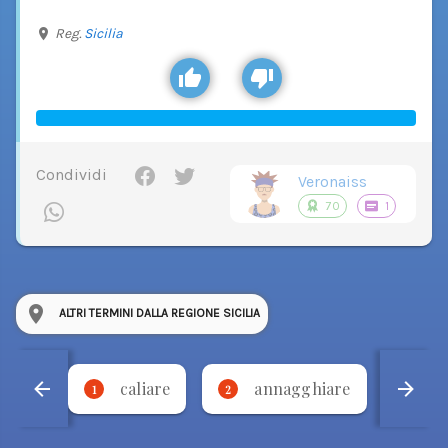
Reg.
Sicilia
Condividi
Veronaiss
70
1
ALTRI TERMINI DALLA REGIONE SICILIA
caliare
annagghiare
'
1
2
3