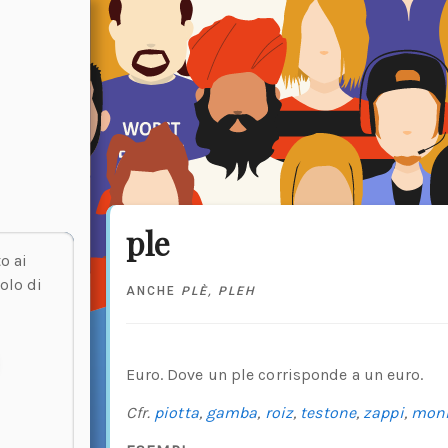
ple
o ai
olo di
ANCHE
PLÈ
,
PLEH
Euro. Dove un ple corrisponde a un euro.
Cfr.
piotta
,
gamba
,
roiz
,
testone
,
zappi
,
mon