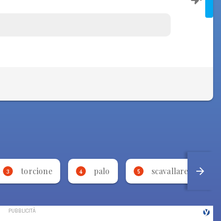
torcione
palo
scavallare
3
4
5
6