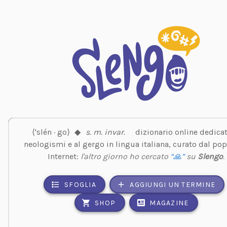
⟨'slén · go⟩
◆
s. m. invar.
dizionario online dedicat
neologismi e al gergo in lingua italiana, curato dal pop
Internet:
l'altro giorno ho cercato
“🙏”
su
Slengo
.
SFOGLIA
AGGIUNGI UN TERMINE
SHOP
MAGAZINE