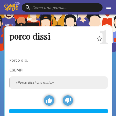
Cerca una parola…
1
porco dissi
Porco dio.
ESEMPI
«Porco dissi che male.»