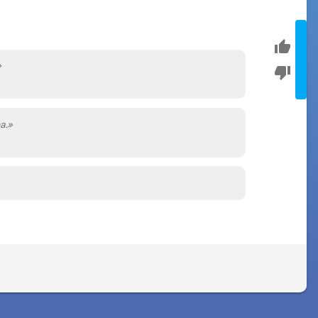
»
a.»