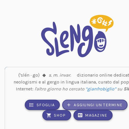
⟨'slén · go⟩
◆
s. m. invar.
dizionario online dedicat
neologismi e al gergo in lingua italiana, curato dal pop
Internet:
l'altro giorno ho cercato
“gianfrobiglio”
su
Sl
SFOGLIA
AGGIUNGI UN TERMINE
SHOP
MAGAZINE