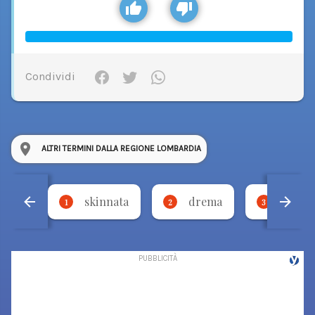
Condividi
ALTRI TERMINI DALLA REGIONE LOMBARDIA
skinnata
drema
torci
1
2
3