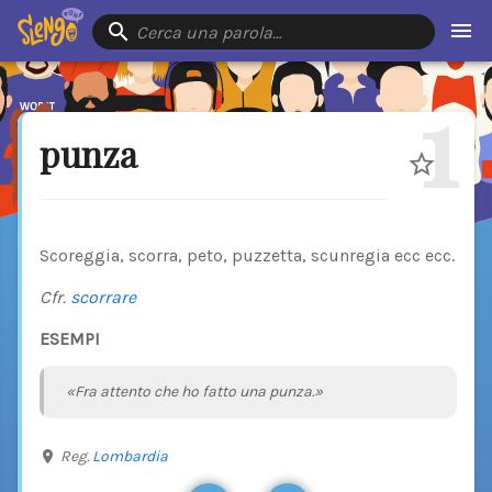
Cerca una parola…
1
punza
Scoreggia, scorra, peto, puzzetta, scunregia ecc ecc.
Cfr.
scorrare
ESEMPI
«Fra attento che ho fatto una punza.»
Reg.
Lombardia