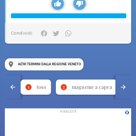
Condividi
ALTRI TERMINI DALLA REGIONE VENETO
toso
magneme a capea
1
2
3