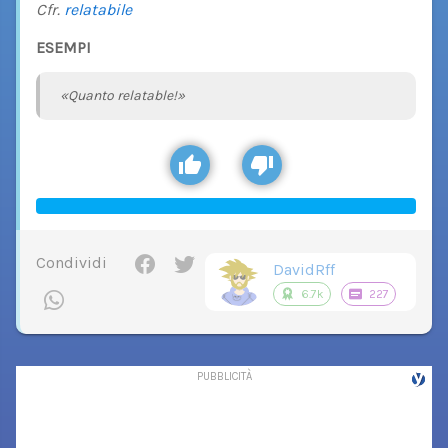
Cfr.
relatabile
ESEMPI
«Quanto relatable!»
Condividi
DavidRff
6.7k
227