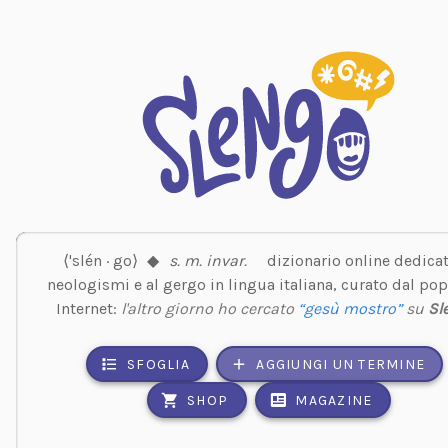
⟨'slén · go⟩
◆
s. m. invar.
dizionario online dedicat
neologismi e al gergo in lingua italiana, curato dal pop
Internet:
l'altro giorno ho cercato
“gesù mostro”
su
Sl
SFOGLIA
AGGIUNGI UN TERMINE
SHOP
MAGAZINE