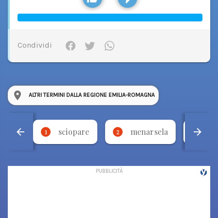
Condividi
ALTRI TERMINI DALLA REGIONE EMILIA-ROMAGNA
sciopare
menarsela
fo
1
2
3