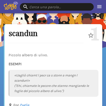
Cerca una parola…
1
scandun
Piccolo albero di ulivo.
ESEMPI
«Uagliò chiamt l pecr ca s stonn a mangn l
scandun!»
("Ehi, chiamate le pecore che stanno mangiando le
foglie del piccolo albero di ulivo.")
Reg.
Puglia