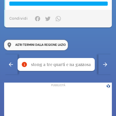
Condividi
ALTRI TERMINI DALLA REGIONE LAZIO
stong a tre quarti e na gazzosa
p
1
2