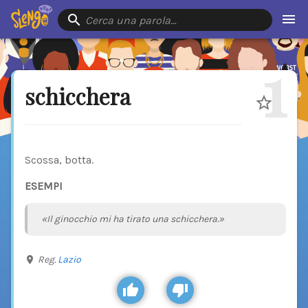
Cerca una parola…
1
schicchera
Scossa, botta.
ESEMPI
«Il ginocchio mi ha tirato una schicchera.»
Reg.
Lazio