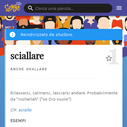
Cerca una parola…
Reindirizzato da
shallare
.
1
sciallare
ANCHE
SHALLARE
Rilassarsi, calmarsi, lasciarsi andare. Probabilmente
da "inshallah" ("se Dio vuole").
Cfr.
sciallo
ESEMPI