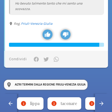
Ho bevuto talmente tanto che mi sento una
scovazza.
Reg.
Friuli-Venezia Giulia
Condividi
ALTRI TERMINI DALLA REGIONE FRIULI-VENEZIA GIULIA
lippa
taconare
necca
1
2
3