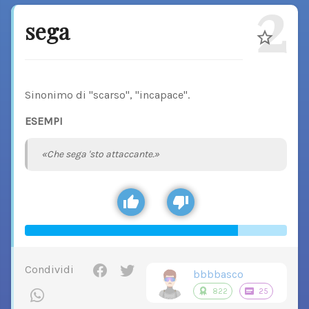
2
sega
Sinonimo di "scarso", "incapace".
ESEMPI
«Che sega 'sto attaccante.»
Condividi
bbbbasco
822
25