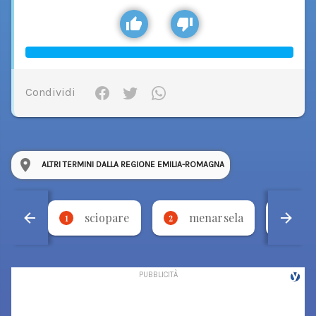
Condividi
ALTRI TERMINI DALLA REGIONE EMILIA-ROMAGNA
sciopare
menarsela
fo
1
2
3