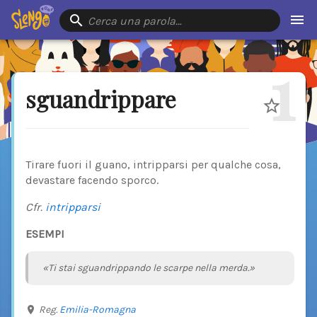
Cerca una parola…
1
sguandrippare
Tirare fuori il guano, intripparsi per qualche cosa,
devastare facendo sporco.
Cfr.
intripparsi
ESEMPI
«Ti stai sguandrippando le scarpe nella merda.»
Reg.
Emilia-Romagna