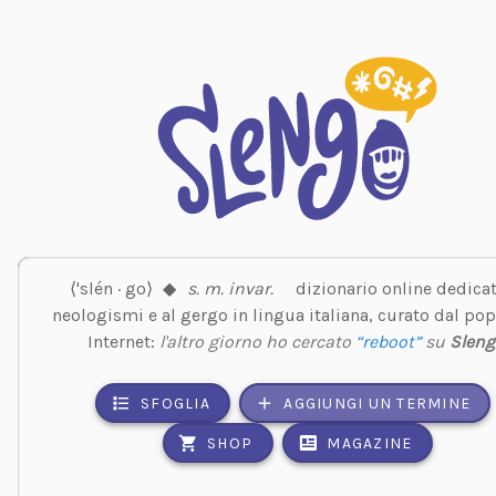
⟨'slén · go⟩
◆
s. m. invar.
dizionario online dedicat
neologismi e al gergo in lingua italiana, curato dal pop
Internet:
l'altro giorno ho cercato
“reboot”
su
Sleng
SFOGLIA
AGGIUNGI UN TERMINE
SHOP
MAGAZINE