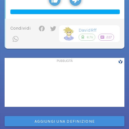
Condividi
DavidRff
6.7k
227
AGGIUNGI UNA DEFINIZIONE