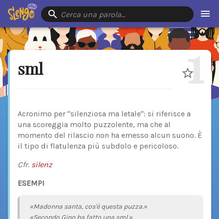
Cerca una parola…
1
sml
Acronimo per "silenziosa ma letale": si riferisce a
una scoreggia molto puzzolente, ma che al
momento del rilascio non ha emesso alcun suono. È
il tipo di flatulenza più subdolo e pericoloso.
Cfr.
silenz
ESEMPI
«Madonna santa, cos'è questa puzza.»
«Secondo Gino ha fatto una sml.»