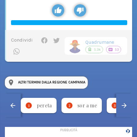
Condividi
Quadrumane
5.3k
53
ALTRI TERMINI DALLA REGIONE CAMPANIA
pereta
sor a me
stevm
1
2
3