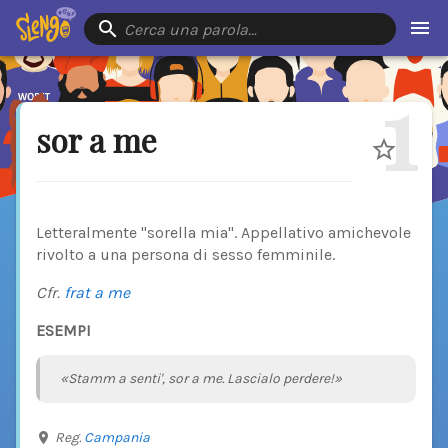
Cerca una parola…
1
sor a me
Letteralmente "sorella mia". Appellativo amichevole
rivolto a una persona di sesso femminile.
Cfr.
frat a me
ESEMPI
«Stamm a senti', sor a me. Lascialo perdere!»
Reg.
Campania