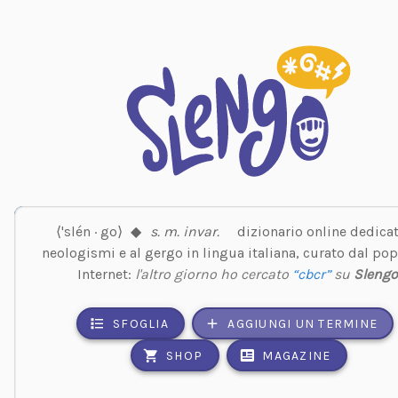
⟨'slén · go⟩
◆
s. m. invar.
dizionario online dedicat
neologismi e al gergo in lingua italiana, curato dal pop
Internet:
l'altro giorno ho cercato
“cbcr”
su
Slengo
SFOGLIA
AGGIUNGI UN TERMINE
SHOP
MAGAZINE