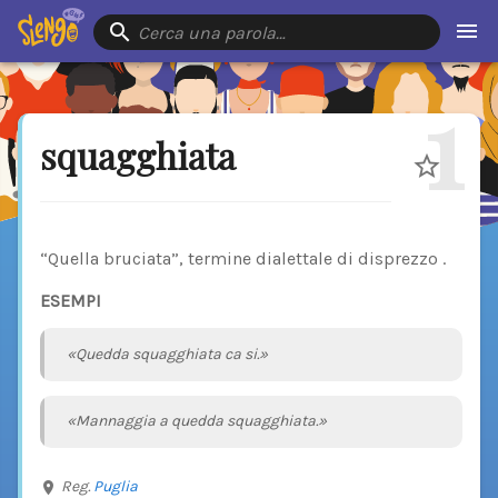
Cerca una parola…
1
squagghiata
“Quella bruciata”, termine dialettale di disprezzo .
ESEMPI
«Quedda squagghiata ca si.»
«Mannaggia a quedda squagghiata.»
Reg.
Puglia