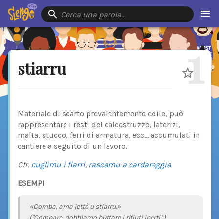
Cerca una parola…
1
stiarru
Materiale di scarto prevalentemente edile, può
rappresentare i resti del calcestruzzo, laterizi,
malta, stucco, ferri di armatura, ecc... accumulati in
cantiere a seguito di un lavoro.
Cfr.
cuglimu i fiarri
,
rascamu a cardareggia
ESEMPI
«Comba, ama jettà u stiarru.»
("Compare, dobbiamo buttare i rifiuti inerti.")