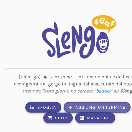
⟨'slén · go⟩
◆
s. m. invar.
dizionario online dedicat
neologismi e al gergo in lingua italiana, curato dal pop
Internet:
l'altro giorno ho cercato
“badola”
su
Slen
SFOGLIA
AGGIUNGI UN TERMINE
SHOP
MAGAZINE