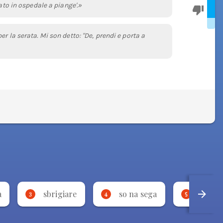
ato in ospedale a piange'.»
r la serata. Mi son detto: "De, prendi e porta a
a
sbrigiare
so na sega
borda
3
4
5