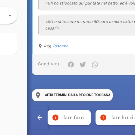
«Gli ho stioccato du' puntate nel petto, ed è vol
«M'ha stioccato in mano 50 euro in nero extra pe
casa!"»
Reg.
Toscana
Condividi
ALTRI TERMINI DALLA REGIONE TOSCANA
fare forca
fare bruci
1
2