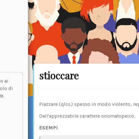
stioccare
o ai
olo di
go
.
Piazzare (qlcs.) spesso in modo violento, 
Dall'apprezzabile carattere onomatopeico.
ESEMPI