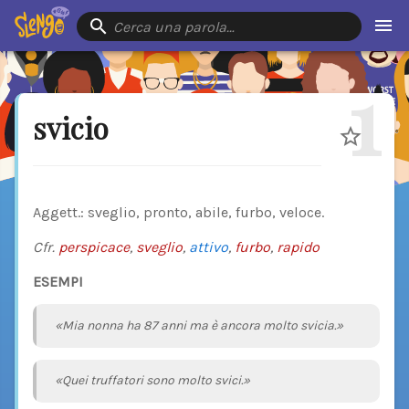
Cerca una parola…
1
svicio
Aggett.: sveglio, pronto, abile, furbo, veloce.
Cfr.
perspicace
,
sveglio
,
attivo
,
furbo
,
rapido
ESEMPI
«Mia nonna ha 87 anni ma è ancora molto svicia.»
«Quei truffatori sono molto svici.»