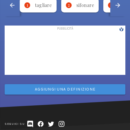
tagliare
sifonare
bese
1
2
3
AGGIUNGI UNA DEFINIZIONE
SEGUICI SU