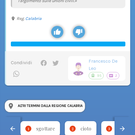
l'argomento sulle unioni civili.»
Reg.
Calabria
Francesco De
Condividi
Leo
95
2
ALTRI TERMINI DALLA REGIONE CALABRIA
sgottare
cioto
fricare
1
2
3