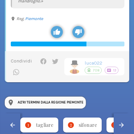
mandrogno.»
Reg.
Piemonte
Condividi
luca022
708
13
ALTRI TERMINI DALLA REGIONE PIEMONTE
tagliare
sifonare
bese
1
2
3