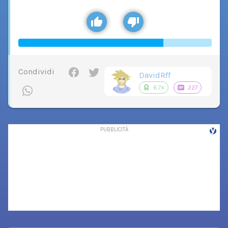
Condividi
DavidRff
6.7k
227