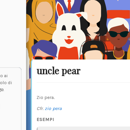
uncle pear
o ai
olo di
go
.
Zio pera.
Cfr.
zio pera
ESEMPI