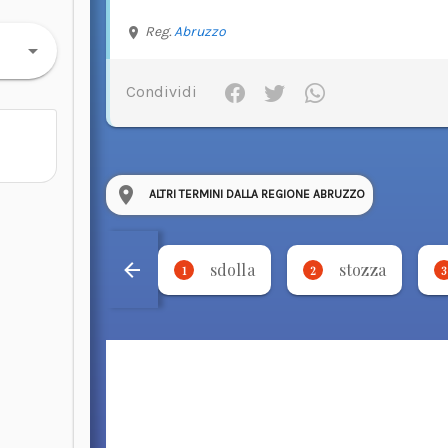
Reg.
Abruzzo
Condividi
ALTRI TERMINI DALLA REGIONE ABRUZZO
sdolla
stozza
1
2
3