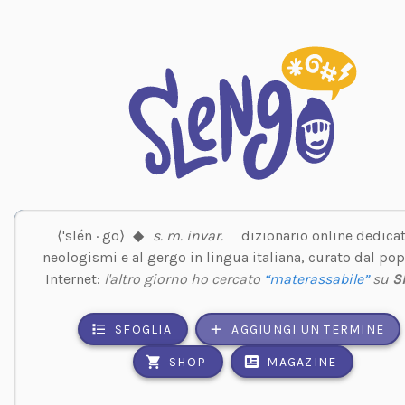
⟨'slén · go⟩
◆
s. m. invar.
dizionario online dedicat
neologismi e al gergo in lingua italiana, curato dal pop
Internet:
l'altro giorno ho cercato
“materassabile”
su
S
SFOGLIA
AGGIUNGI UN TERMINE
SHOP
MAGAZINE