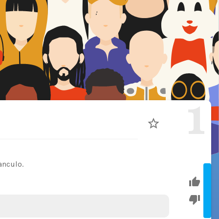
1
anculo.