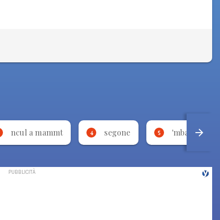
ncul a mammt
segone
'mbalsamà
4
5