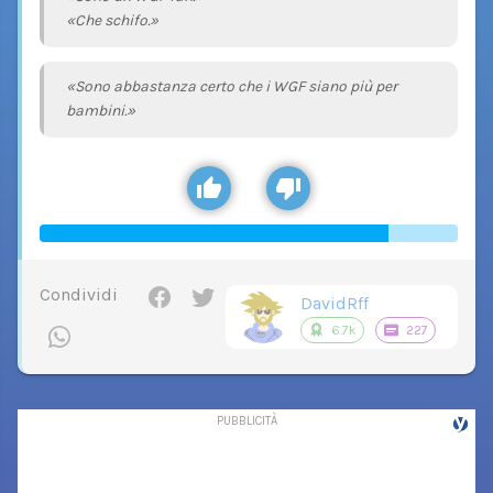
«Che schifo.»
«Sono abbastanza certo che i WGF siano più per
bambini.»
Condividi
DavidRff
6.7k
227