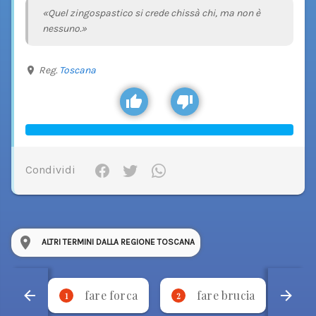
«Quel zingospastico si crede chissà chi, ma non è
nessuno.»
Reg.
Toscana
Condividi
ALTRI TERMINI DALLA REGIONE TOSCANA
fare forca
fare brucia
1
2
3