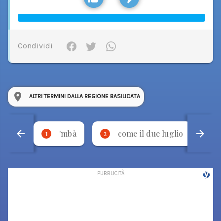
Condividi
ALTRI TERMINI DALLA REGIONE BASILICATA
'mbà
come il due luglio
1
2
3