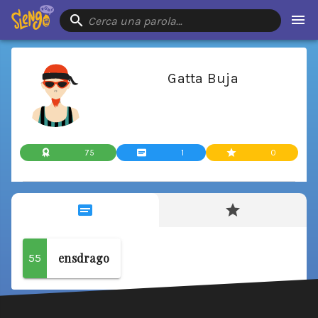
Cerca una parola…
Gatta Buja
75
1
0
ensdrago
55