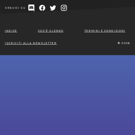
SEGUICI SU
INDICE
COS'È SLENGO
TERMINI E CONDIZIONI
ISCRIVITI ALLA NEWSLETTER
© 2026