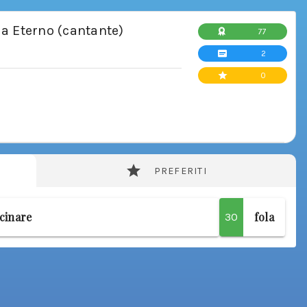
da Eterno (cantante)
77
2
0
PREFERITI
cinare
fola
30