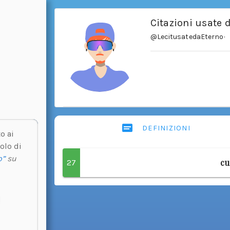
Citazioni usate 
@LecitusatedaEterno
·
DEFINIZIONI
o ai
olo di
o”
su
cu
27