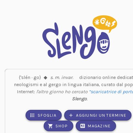
⟨'slén · go⟩
◆
s. m. invar.
dizionario online dedicat
neologismi e al gergo in lingua italiana, curato dal pop
Internet:
l'altro giorno ho cercato
“scaricatrice di port
Slengo
.
SFOGLIA
AGGIUNGI UN TERMINE
SHOP
MAGAZINE