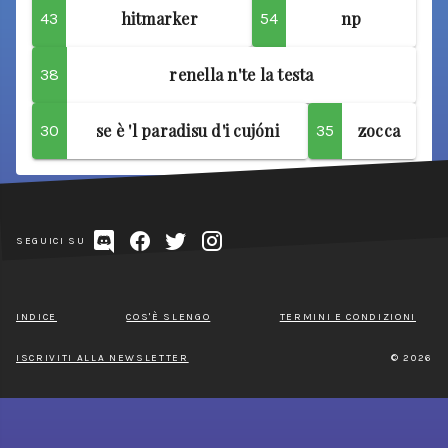
hitmarker
np
43
54
renella n'te la testa
38
se è 'l paradisu d'i cujóni
zocca
30
35
SEGUICI SU
INDICE
COS'È SLENGO
TERMINI E CONDIZIONI
ISCRIVITI ALLA NEWSLETTER
© 2026