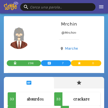
Cerca una parola…
Mrchin
@Mrchin
·
Marche
296
7
0
absurd01
crackare
33
33