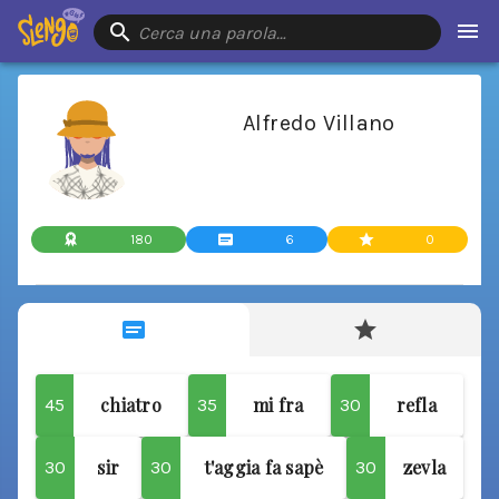
Cerca una parola…
Alfredo Villano
180
6
0
chiatro
mi fra
refla
45
35
30
sir
t'aggia fa sapè
zevla
30
30
30