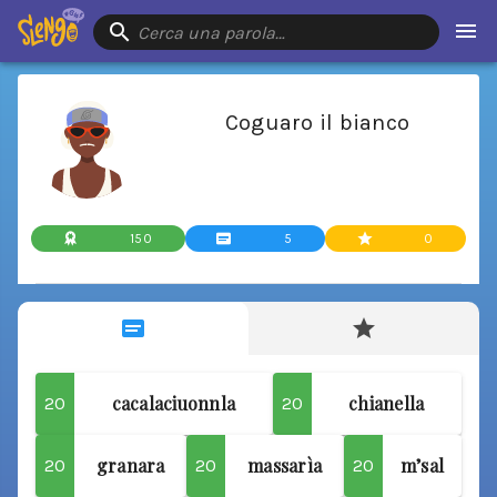
Cerca una parola…
Coguaro il bianco
150
5
0
cacalaciuonnla
chianella
20
20
granara
massarìa
m’sal
20
20
20